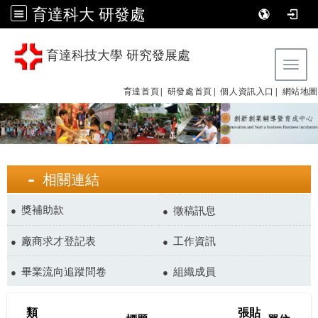
育達科大 研發處
育達科技大學 研究發展處
Tog
育達首頁|
研發處首頁|
個人資訊入口|
網站地圖
相關連結
獎補助款
徵稿訊息
廠商求才登記表
工作資訊
畢業流向追蹤問卷
組織成員